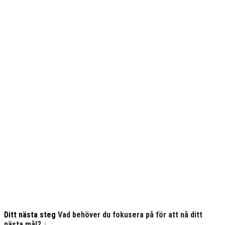
Hjälper entreprenörer
reformera sitt erbjudande och
strukturera sin
marknadsföring
Ditt nästa steg
Vad behöver du fokusera på för att nå ditt
nästa mål? ↓